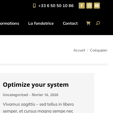
+33 6 50 50 10 86
Formations
La fondatrice
Contact
ormations
La fondatrice
Contact
Vous êtes ici :
Accueil
Coéquipier
Optimize your system
Uncategorized
février 16, 2020
Vivamus sagittis – sed tellus in libero
semper, et cursus magna sempe nec