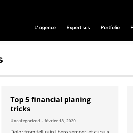
L’ agence
Expertises
Portfolio
L’ agence
Expertises
Portfolio
F
s
Top 5 financial planing
tricks
Uncategorized
février 18, 2020
Dolor from tellus in libero semper, et cursus